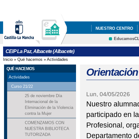
Pa
co
pri
NUESTRO CENTRO
EducamosC
ERASMUS +
CRFP
CEIP La Paz, Albacete (Albacete)
Inicio
»
Qué hacemos
»
Actividades
Se encuentra usted aquí
QUÉ HACEMOS
Orientació
Actividades
Curso 21/22
Lun, 04/05/2026
25 de noviembre Día
Internacional de la
Nuestro alumna
Eliminación de la Violencia
participado en l
contra la Mujer
COMENZAMOS CON
Profesional, org
NUESTRA BIBLIOTECA
Departamento d
TUTORIZADA