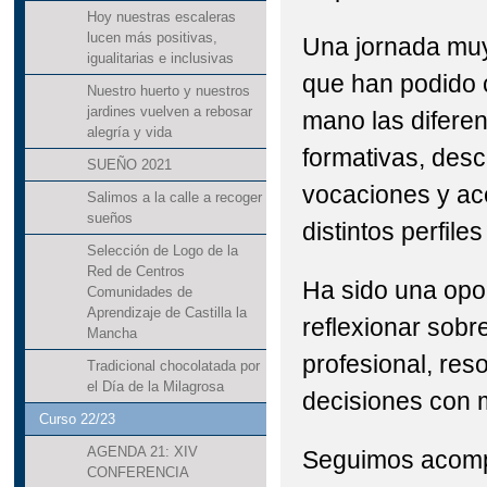
Hoy nuestras escaleras
lucen más positivas,
Una jornada muy
igualitarias e inclusivas
que han podido 
Nuestro huerto y nuestros
jardines vuelven a rebosar
mano las difere
alegría y vida
formativas, desc
SUEÑO 2021
vocaciones y ace
Salimos a la calle a recoger
sueños
distintos perfile
Selección de Logo de la
Red de Centros
Ha sido una opo
Comunidades de
Aprendizaje de Castilla la
reflexionar sobr
Mancha
profesional, res
Tradicional chocolatada por
el Día de la Milagrosa
decisiones con 
Curso 22/23
AGENDA 21: XIV
Seguimos acomp
CONFERENCIA