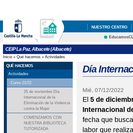
Pa
co
pri
NUESTRO CENTRO
EducamosC
ERASMUS +
CRFP
CEIP La Paz, Albacete (Albacete)
Inicio
»
Qué hacemos
»
Actividades
Se encuentra usted aquí
QUÉ HACEMOS
Día Interna
Actividades
Curso 21/22
Mié, 07/12/2022
25 de noviembre Día
Internacional de la
El
5 de diciemb
Eliminación de la Violencia
Internacional d
contra la Mujer
COMENZAMOS CON
fecha que busca 
NUESTRA BIBLIOTECA
labor que realiz
TUTORIZADA