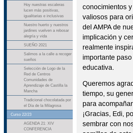
Hoy nuestras escaleras
conocimientos 
lucen más positivas,
valiosos para or
igualitarias e inclusivas
Nuestro huerto y nuestros
del AMPA de nue
jardines vuelven a rebosar
implicación y ce
alegría y vida
SUEÑO 2021
realmente inspir
Salimos a la calle a recoger
importante paso
sueños
educativa.
Selección de Logo de la
Red de Centros
Comunidades de
Queremos agrad
Aprendizaje de Castilla la
Mancha
tiempo, su gener
Tradicional chocolatada por
para acompañarn
el Día de la Milagrosa
¡Gracias, Edi, p
Curso 22/23
sembrar con nos
AGENDA 21: XIV
CONFERENCIA