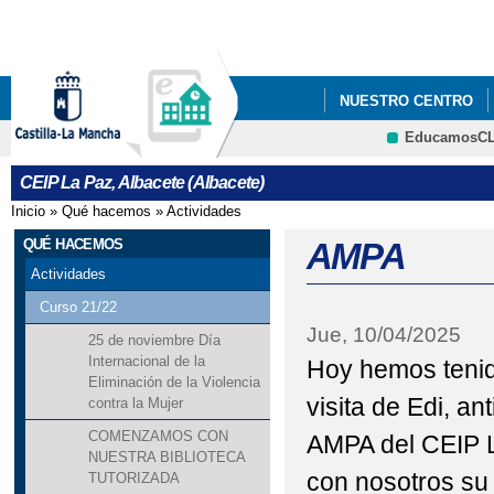
Pa
co
pri
NUESTRO CENTRO
EducamosC
ERASMUS +
CRFP
CEIP La Paz, Albacete (Albacete)
Inicio
»
Qué hacemos
»
Actividades
Se encuentra usted aquí
QUÉ HACEMOS
AMPA
Actividades
Curso 21/22
Jue, 10/04/2025
25 de noviembre Día
Internacional de la
Hoy hemos tenido
Eliminación de la Violencia
visita de Edi, an
contra la Mujer
COMENZAMOS CON
AMPA del CEIP L
NUESTRA BIBLIOTECA
con nosotros su 
TUTORIZADA