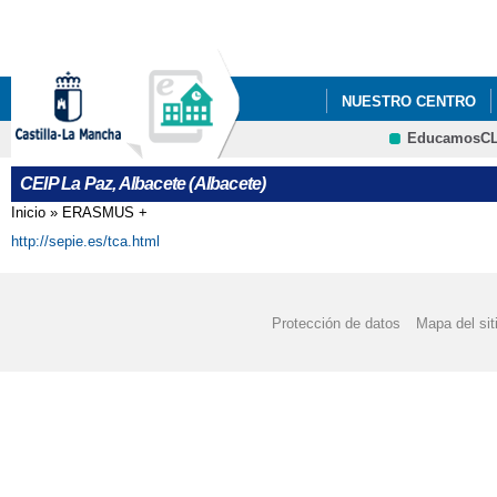
Pa
co
pri
NUESTRO CENTRO
EducamosC
ERASMUS +
CRFP
CEIP La Paz, Albacete (Albacete)
Inicio
»
ERASMUS +
Se encuentra usted aquí
http://sepie.es/tca.html
Protección de datos
Mapa del sit