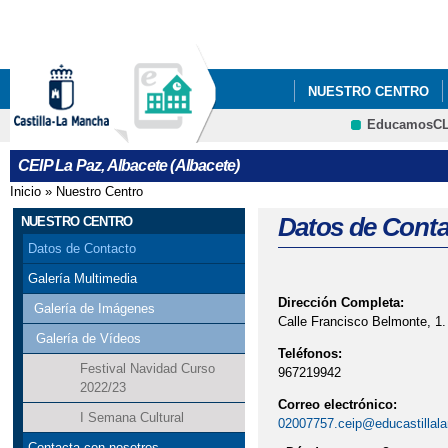
Pa
co
pri
NUESTRO CENTRO
EducamosC
ERASMUS +
CRFP
CEIP La Paz, Albacete (Albacete)
Inicio
»
Nuestro Centro
Se encuentra usted aquí
Datos de Conta
NUESTRO CENTRO
Datos de Contacto
Galería Multimedia
Dirección Completa:
Galería de Imágenes
Calle Francisco Belmonte, 1.
Galería de Vídeos
Teléfonos:
Festival Navidad Curso
967219942
2022/23
Correo electrónico:
I Semana Cultural
02007757.ceip@educastillal
Contacta con nosotros