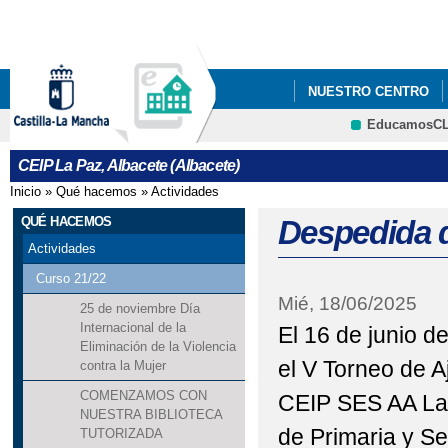
Pa
co
pri
NUESTRO CENTRO
EducamosC
ERASMUS +
CRFP
CEIP La Paz, Albacete (Albacete)
Inicio
»
Qué hacemos
»
Actividades
Se encuentra usted aquí
QUÉ HACEMOS
Despedida 
Actividades
Curso 21/22
Mié, 18/06/2025
25 de noviembre Día
Internacional de la
El 16 de junio d
Eliminación de la Violencia
el V Torneo de A
contra la Mujer
COMENZAMOS CON
CEIP SES AA La 
NUESTRA BIBLIOTECA
de Primaria y S
TUTORIZADA