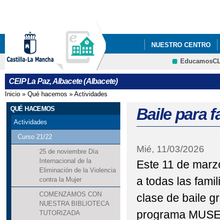
Pa
co
pri
NUESTRO CENTRO
EducamosC
ERASMUS +
CRFP
CEIP La Paz, Albacete (Albacete)
Inicio
»
Qué hacemos
»
Actividades
Se encuentra usted aquí
QUÉ HACEMOS
Baile para 
Actividades
Curso 21/22
Mié, 11/03/2026
25 de noviembre Día
Internacional de la
Este 11 de marzo
Eliminación de la Violencia
a todas las famil
contra la Mujer
COMENZAMOS CON
clase de baile gr
NUESTRA BIBLIOTECA
programa MUSE
TUTORIZADA