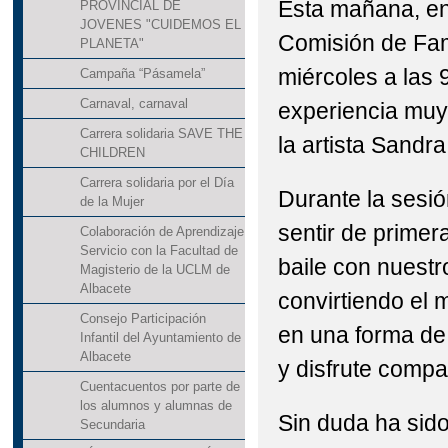
Esta mañana, en 
PROVINCIAL DE
JOVENES "CUIDEMOS EL
Comisión de Fami
PLANETA"
miércoles a las 
Campaña “Pásamela”
Carnaval, carnaval
experiencia muy
Carrera solidaria SAVE THE
la artista Sand
CHILDREN
Carrera solidaria por el Día
Durante la sesi
de la Mujer
sentir de primer
Colaboración de Aprendizaje
Servicio con la Facultad de
baile con nuest
Magisterio de la UCLM de
Albacete
convirtiendo el 
Consejo Participación
en una forma de
Infantil del Ayuntamiento de
Albacete
y disfrute compa
Cuentacuentos por parte de
los alumnos y alumnas de
Sin duda ha sid
Secundaria