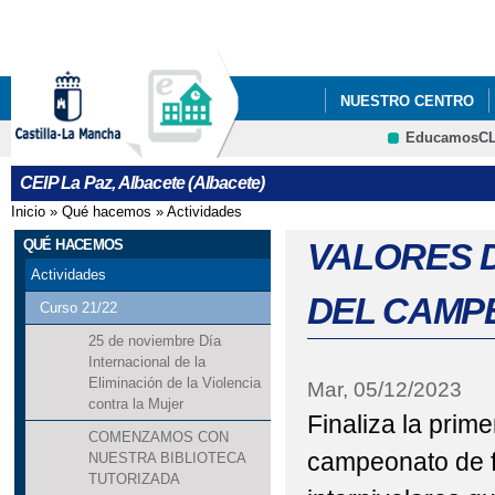
Pa
co
pri
NUESTRO CENTRO
EducamosC
ERASMUS +
CRFP
CEIP La Paz, Albacete (Albacete)
Inicio
»
Qué hacemos
»
Actividades
Se encuentra usted aquí
QUÉ HACEMOS
VALORES 
Actividades
DEL CAMP
Curso 21/22
25 de noviembre Día
Internacional de la
Eliminación de la Violencia
Mar, 05/12/2023
contra la Mujer
Finaliza la prime
COMENZAMOS CON
campeonato de f
NUESTRA BIBLIOTECA
TUTORIZADA