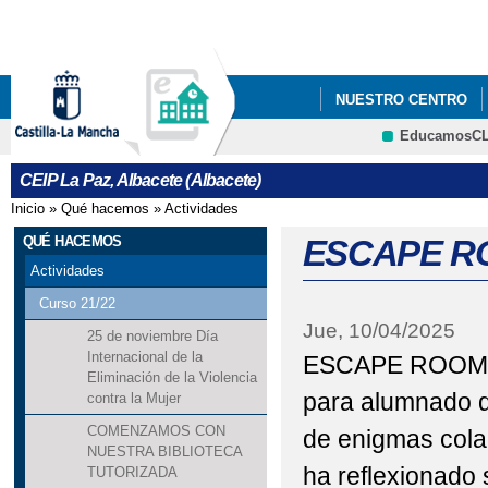
Pa
co
pri
NUESTRO CENTRO
EducamosC
ERASMUS +
CRFP
CEIP La Paz, Albacete (Albacete)
Inicio
»
Qué hacemos
»
Actividades
Se encuentra usted aquí
QUÉ HACEMOS
ESCAPE R
Actividades
Curso 21/22
Jue, 10/04/2025
25 de noviembre Día
Internacional de la
ESCAPE ROOM “
Eliminación de la Violencia
para alumnado d
contra la Mujer
COMENZAMOS CON
de enigmas colab
NUESTRA BIBLIOTECA
ha reflexionado
TUTORIZADA