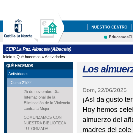
Pa
co
pri
NUESTRO CENTRO
EducamosC
ERASMUS +
CRFP
CEIP La Paz, Albacete (Albacete)
Inicio
»
Qué hacemos
»
Actividades
Se encuentra usted aquí
QUÉ HACEMOS
Los almuer
Actividades
Curso 21/22
Dom, 22/06/2025
25 de noviembre Día
Internacional de la
¡Así da gusto te
Eliminación de la Violencia
Hoy hemos celeb
contra la Mujer
COMENZAMOS CON
almuerzo del añ
NUESTRA BIBLIOTECA
madres del cole 
TUTORIZADA