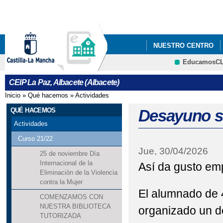
Pa
co
pri
NUESTRO CENTRO
EducamosC
ERASMUS +
CRFP
CEIP La Paz, Albacete (Albacete)
Inicio
»
Qué hacemos
»
Actividades
Se encuentra usted aquí
QUÉ HACEMOS
Desayuno so
Actividades
Curso 21/22
Jue, 30/04/2026
25 de noviembre Día
Internacional de la
Así da gusto em
Eliminación de la Violencia
contra la Mujer
El alumnado de 
COMENZAMOS CON
NUESTRA BIBLIOTECA
organizado un de
TUTORIZADA