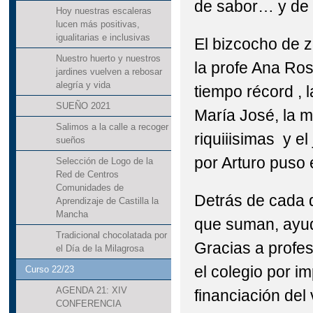
de sabor… y de
Hoy nuestras escaleras
lucen más positivas,
igualitarias e inclusivas
El bizcocho de 
Nuestro huerto y nuestros
la profe Ana Ro
jardines vuelven a rebosar
alegría y vida
tiempo récord , l
SUEÑO 2021
María José, la 
Salimos a la calle a recoger
riquiiisimas y e
sueños
por Arturo puso 
Selección de Logo de la
Red de Centros
Comunidades de
Detrás de cada 
Aprendizaje de Castilla la
Mancha
que suman, ayu
Tradicional chocolatada por
Gracias a profes
el Día de la Milagrosa
el colegio por im
Curso 22/23
AGENDA 21: XIV
financiación del 
CONFERENCIA