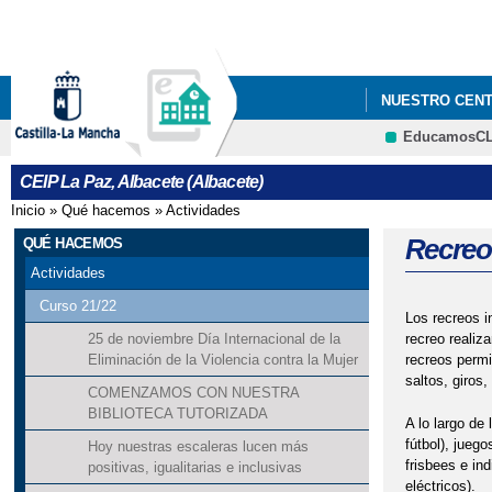
NUESTRO CEN
EducamosC
CEIP La Paz, Albacete (Albacete)
Inicio
»
Qué hacemos
»
Actividades
Se encuentra usted aquí
Recreos
QUÉ HACEMOS
Actividades
Curso 21/22
Los recreos i
recreo realiz
25 de noviembre Día Internacional de la
recreos permi
Eliminación de la Violencia contra la Mujer
saltos, giros,
COMENZAMOS CON NUESTRA
BIBLIOTECA TUTORIZADA
A lo largo de
fútbol), jueg
Hoy nuestras escaleras lucen más
frisbees e in
positivas, igualitarias e inclusivas
eléctricos).