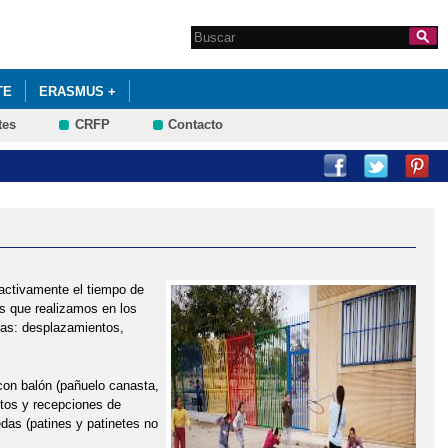
Search this site
Formulario de
búsqueda
TE
ERASMUS +
tes
CRFP
Contacto
activamente el tiempo de
es que realizamos en los
cas: desplazamientos,
con balón (pañuelo canasta,
ntos y recepciones de
edas (patines y patinetes no