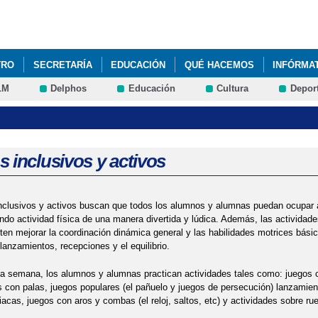
Pasar al
contenido
principal
TRO
SECRETARÍA
EDUCACIÓN
QUÉ HACEMOS
INFÓRMA
LM
Delphos
Educación
Cultura
Depor
 inclusivos y activos
nclusivos y activos buscan que todos los alumnos y alumnas puedan ocupar 
ando actividad física de una manera divertida y lúdica. Además, las actividad
ten mejorar la coordinación dinámica general y las habilidades motrices bási
 lanzamientos, recepciones y el equilibrio.
 la semana, los alumnos y alumnas practican actividades tales como: juegos 
os con palas, juegos populares (el pañuelo y juegos de persecución) lanzamie
diacas, juegos con aros y combas (el reloj, saltos, etc) y actividades sobre ru